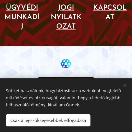
ÜGYVÉDI
JOGI
KAPCSOL
MUNKADÍ
NYILATK
AT
J
OZAT
KEZDŐLAP
Sütiket használunk, hogy biztosítsuk a weboldal megfelelő
működését és biztonságát, valamint hogy a lehető legjobb
felhasználói élményt kínáljam Önnek.
© Copyright 2020 Vincze Ügyvéd Kecskemét
¤
Dr. Vincze
Csak a legszükségesebbek elfogadása
Violetta Orsolya Egyéni Ügyvéd ¤ 6000 Kecskemét, Arany J.
u. 10. I/7. ¤ +36 30/758-5558 ¤ dr.vincze.violetta@gmail.com ¤