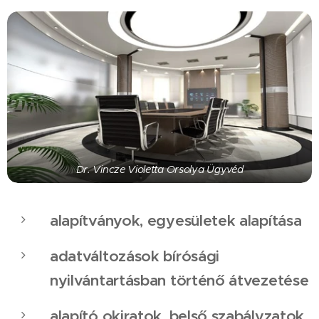
Dr. Vincze Violetta Orsolya Ügyvéd
alapítványok, egyesületek alapítása
adatváltozások bírósági
nyilvántartásban történő átvezetése
alapító okiratok, belső szabályzatok,