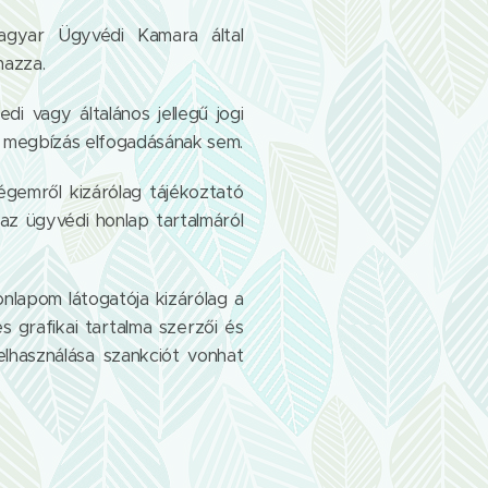
agyar Ügyvédi Kamara által
mazza.
i vagy általános jellegű jogi
di megbízás elfogadásának sem.
gemről kizárólag tájékoztató
az ügyvédi honlap tartalmáról
onlapom látogatója kizárólag a
s grafikai tartalma szerzői és
felhasználása szankciót vonhat
: