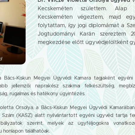
v
Kecskeméten születtem. Alap 
Kecskeméten végeztem, majd egy
folytattam, így jogi diplomámat a 
Jogtudományi Karán szereztem 2
megkezdése előtt ügyvédjelöltként gy
d
l a Bács-Kiskun Megyei Ügyvédi Kamara tagjaként egyén
b jellemzői: naprakész szakmai felkészültség, megbízh
ság, rugalmas és hatékony ügyintézés.
ioletta Orsolya, a Bács-Kiskun Megyei Ügyvédi Kamarában 
Szám (KASZ) alatt nyilvántartott egyéni ügyvéd tartja 
bályzatok szerint, melyek az ügyféljogokra vonatkoz
honlapon találhatóak.