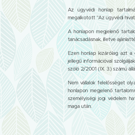
Az ügyvédi honlap tartalm
megalkotott "Az ügyvédi hivatá
A honlapon megjelenő tartalo
tanácsadásnak, illetve ajánla
Ezen honlap kizárólag azt a
jellegű információval szolgá
szóló 2/2001 (IX. 3.) számú ál
Nem vállalok felelősséget oly
honlapon megjelenő tartalomra
személyiségi jogi védelem hat
maga után.