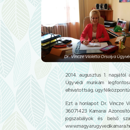
Dr. Vincze Violetta Orsolya Ügyvé
2014. augusztus 1. napjátó
Ügyvédi munkám legfontosab
elhivatottság, ügyfélközpontú
Ezt a honlapot Dr. Vincze V
36071423 Kamarai Azonosító 
jogszabályok és belső sza
www.magyarugyvedikamara.hu 