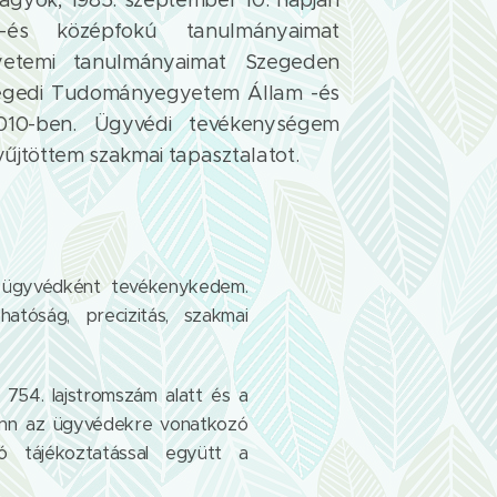
agyok, 1985. szeptember 10. napján
-és középfokú tanulmányaimat
etemi tanulmányaimat Szegeden
Szegedi Tudományegyetem Állam -és
010-ben. Ügyvédi tevékenységem
űjtöttem szakmai tapasztalatot.
i ügyvédként tevékenykedem.
atóság, precizitás, szakmai
754. lajstromszám alatt és a
fenn az ügyvédekre vonatkozó
ó tájékoztatással együtt a