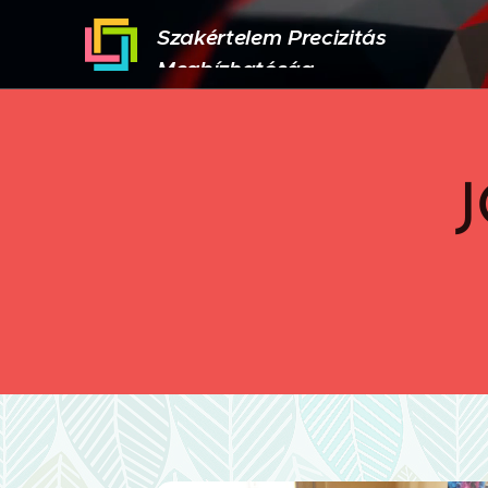
Szakértelem Precizitás
Megbízhatóság