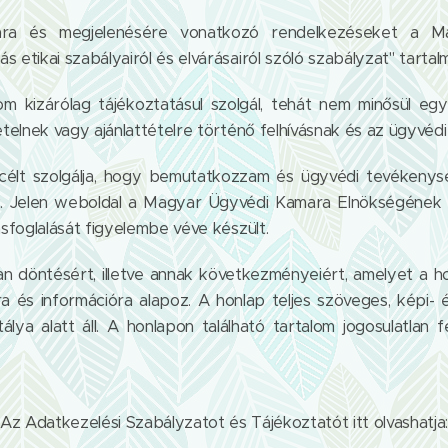
ára és megjelenésére vonatkozó rendelkezéseket a M
s etikai szabályairól és elvárásairól szóló szabályzat" tartal
m kizárólag tájékoztatásul szolgál, tehát nem minősül egyed
ttételnek vagy ajánlattételre történő felhívásnak és az ügyvé
 célt szolgálja, hogy bemutatkozzam és ügyvédi tevékenysé
ljak. Jelen weboldal a Magyar Ügyvédi Kamara Elnökségének 
lásfoglalását figyelembe véve készült.
an döntésért, illetve annak következményeiért, amelyet a h
 és információra alapoz. A honlap teljes szöveges, képi- é
álya alatt áll. A honlapon található tartalom jogosulatlan 
Az Adatkezelési Szabályzatot és Tájékoztatót itt olvashatja