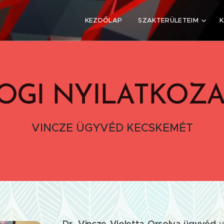
KEZDŐLAP
SZAKTERÜLETEIM
JOGI NYILATKOZA
VINCZE ÜGYVÉD KECSKEMÉT
Dr. Vincze Violetta Orsolya ügyvéd