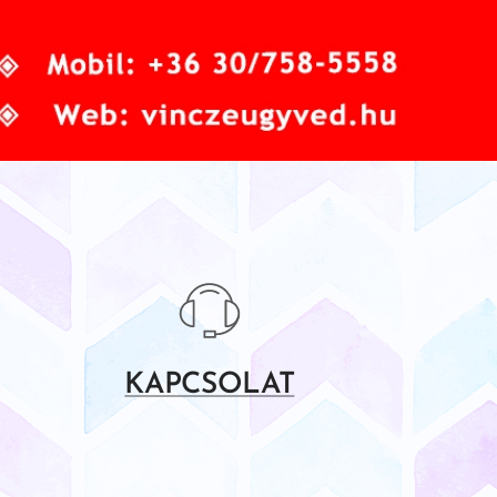
KAPCSOLAT